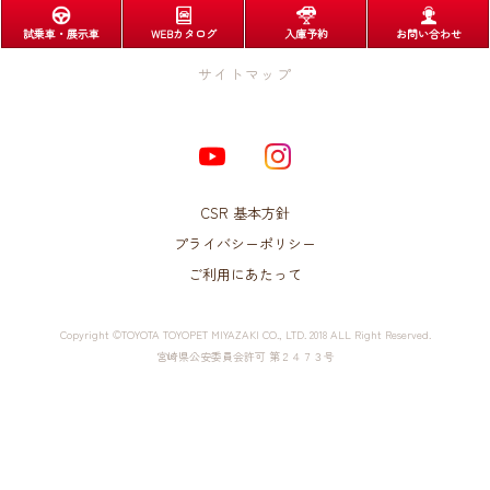
試乗車・展示車
WEBカタログ
入庫予約
お問い合わせ
サイトマップ
店舗一覧
延岡店
CSR 基本方針
日南店
大塚店
プライバシーポリシー
日向店
ご利用にあたって
宮崎南店
都城店
花ヶ島店
Copyright ©TOYOTA TOYOPET MIYAZAKI CO., LTD. 2018 ALL Right Reserved.
小林店
宮崎県公安委員会許可 第２４７３号
高鍋店
アフターサービス
メンテナンスサイクル
車検