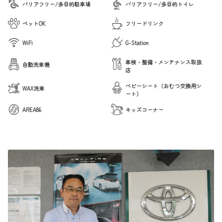
バリアフリー/多目的駐車場
バリアフリー/多目的トイレ
ペットOK
フリードリンク
WiFi
G-Station
車検・整備・メンテナンス取扱
自動洗車機
店
ベビーシート（おむつ交換用シ
WAX洗車
ート）
AREA86
キッズコーナー